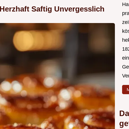
Hal
erzhaft Saftig Unvergesslich
pr
ze
kös
hek
182
ei
Ge
Ve
M
Da
ge