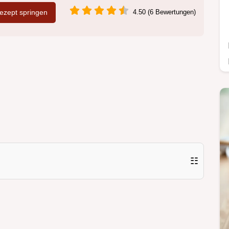
zept springen
4.50 (6 Bewertungen)
☷